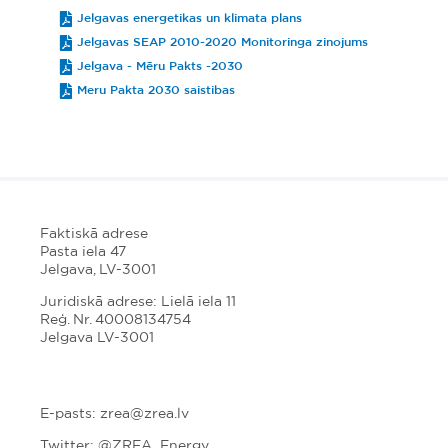
Jelgavas energetikas un klimata plans
Jelgavas SEAP 2010-2020 Monitoringa zinojums
Jelgava - Mēru Pakts -2030
Meru Pakta 2030 saistibas
Faktiskā adrese
Pasta iela 47
Jelgava, LV-3001
Juridiskā adrese: Lielā iela 11
Reģ. Nr. 40008134754
Jelgava LV-3001
E-pasts: zrea@zrea.lv
Twitter:
@ZREA_Energy