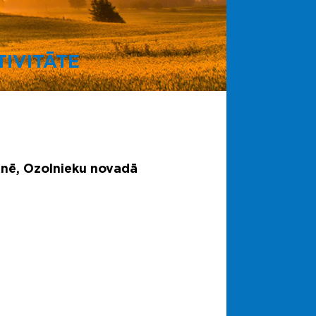
IVITĀTE
 Ānē, Ozolnieku novadā