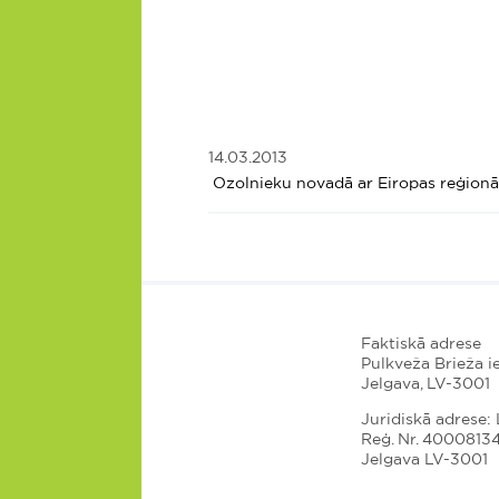
14.03.2013
Ozolnieku novadā ar Eiropas reģionāl
Faktiskā adrese
Pulkveža Brieža ie
Jelgava, LV-3001
Juridiskā adrese: L
Reģ. Nr. 4000813
Jelgava LV-3001