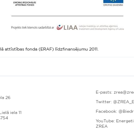
ā attīstības fonda (ERAF) līdzfinansējumu 2011.
E-pasts: zrea@zrea
la 26
Twitter:
@ZREA_E
Facebook: @Bied
ielā iela 11
4754
YouTube: Energet
ZREA