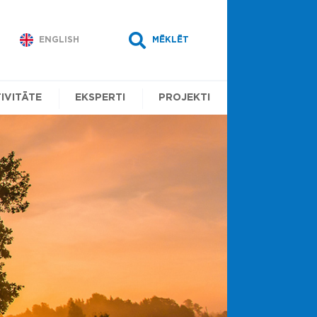
ENGLISH
MĒKLĒT
IVITĀTE
EKSPERTI
PROJEKTI