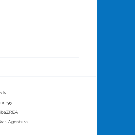
.lv
nergy
ribaZREA
ikas Agentura