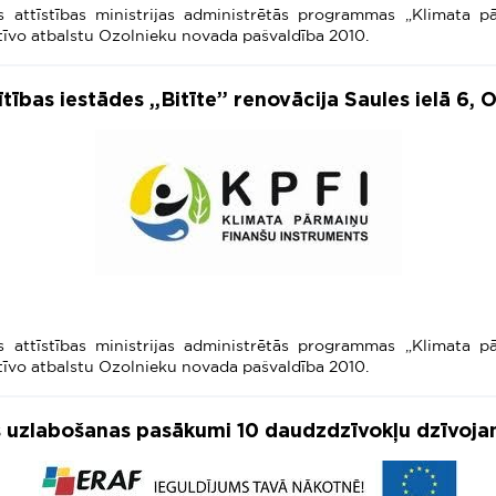
s attīstības ministrijas administrētās programmas „Klimata p
īvo atbalstu Ozolnieku novada pašvaldība 2010.
ītības iestādes „Bitīte” renovācija Saules ielā 6,
s attīstības ministrijas administrētās programmas „Klimata p
īvo atbalstu Ozolnieku novada pašvaldība 2010.
s uzlabošanas pasākumi 10 daudzdzīvokļu dzīvoj