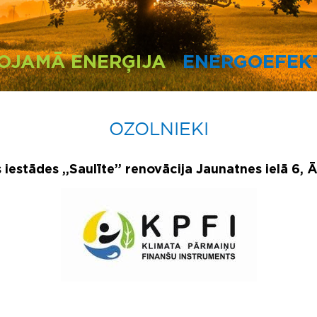
OJAMĀ ENERĢIJA
ENERGOEFEKT
OZOLNIEKI
s iestādes „Saulīte” renovācija Jaunatnes ielā 6,