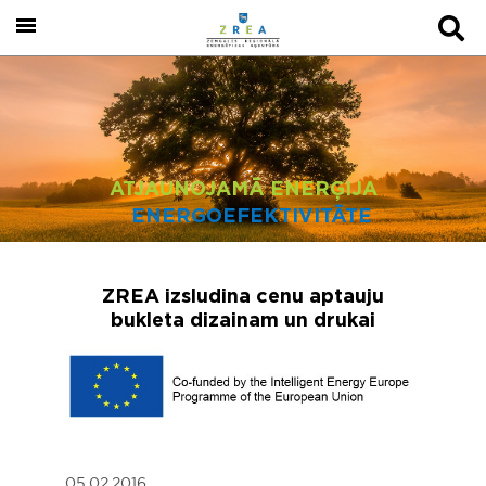
ATJAUNOJAMĀ ENERĢIJA
ENERGOEFEKTIVITĀTE
ZREA izsludina cenu aptauju
bukleta dizainam un drukai
05.02.2016