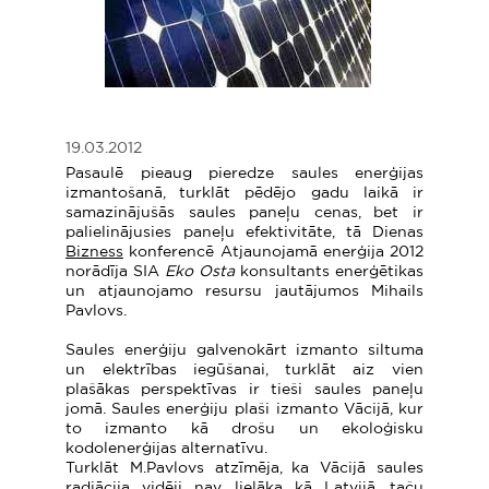
19.03.2012
Pasaulē pieaug pieredze saules enerģijas
izmantošanā, turklāt pēdējo gadu laikā ir
samazinājušās saules paneļu cenas, bet ir
palielinājusies paneļu efektivitāte, tā Dienas
Bizness
konferencē Atjaunojamā enerģija 2012
norādīja SIA
Eko Osta
konsultants enerģētikas
un atjaunojamo resursu jautājumos Mihails
Pavlovs.
Saules enerģiju galvenokārt izmanto siltuma
un elektrības iegūšanai, turklāt aiz vien
plašākas perspektīvas ir tieši saules paneļu
jomā. Saules enerģiju plaši izmanto Vācijā, kur
to izmanto kā drošu un ekoloģisku
kodolenerģijas alternatīvu.
Turklāt M.Pavlovs atzīmēja, ka Vācijā saules
radiācija vidēji nav lielāka kā Latvijā, taču