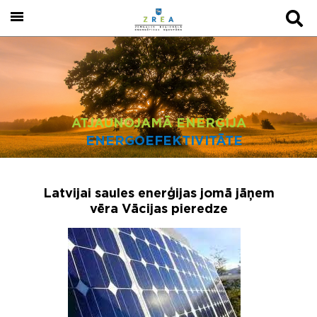
ATJAUNOJAMĀ ENERĢIJA
ENERGOEFEKTIVITĀTE
Latvijai saules enerģijas jomā jāņem
vēra Vācijas pieredze