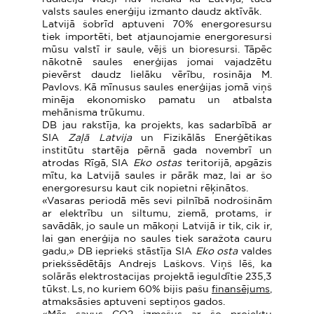
valsts saules enerģiju izmanto daudz aktīvāk.
Latvijā šobrīd aptuveni 70% energoresursu
tiek importēti, bet atjaunojamie energoresursi
mūsu valstī ir saule, vējš un bioresursi. Tāpēc
nākotnē saules enerģijas jomai vajadzētu
pievērst daudz lielāku vērību, rosināja M.
Pavlovs. Kā mīnusus saules enerģijas jomā viņš
minēja ekonomisko pamatu un atbalsta
mehānisma trūkumu.
DB jau rakstīja, ka projekts, kas sadarbībā ar
SIA
Zaļā Latvija
un Fizikālās Enerģētikas
institūtu startēja pērnā gada novembrī un
atrodas Rīgā, SIA
Eko ostas
teritorijā, apgāzis
mītu, ka Latvijā saules ir pārāk maz, lai ar šo
energoresursu kaut cik nopietni rēķinātos.
«Vasaras periodā mēs sevi pilnībā nodrošinām
ar elektrību un siltumu, ziemā, protams, ir
savādāk, jo saule un mākoņi Latvijā ir tik, cik ir,
lai gan enerģija no saules tiek saražota cauru
gadu,» DB iepriekš stāstīja SIA
Eko osta
valdes
priekšsēdētājs Andrejs Laškovs. Viņš lēš, ka
solārās elektrostacijas projektā ieguldītie 235,3
tūkst. Ls, no kuriem 60% bijis pašu
finansējums
,
atmaksāsies aptuveni septiņos gados.