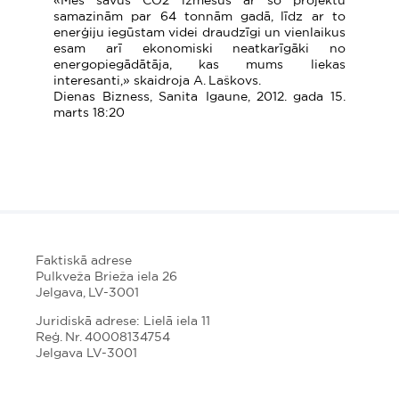
«Mēs savus CO2 izmešus ar šo projektu
samazinām par 64 tonnām gadā, līdz ar to
enerģiju iegūstam videi draudzīgi un vienlaikus
esam arī ekonomiski neatkarīgāki no
energopiegādātāja, kas mums liekas
interesanti,» skaidroja A. Laškovs.
Dienas Bizness, Sanita Igaune, 2012. gada 15.
marts 18:20
Faktiskā adrese
Pulkveža Brieža iela 26
Jelgava, LV-3001
Juridiskā adrese: Lielā iela 11
Reģ. Nr. 40008134754
Jelgava LV-3001