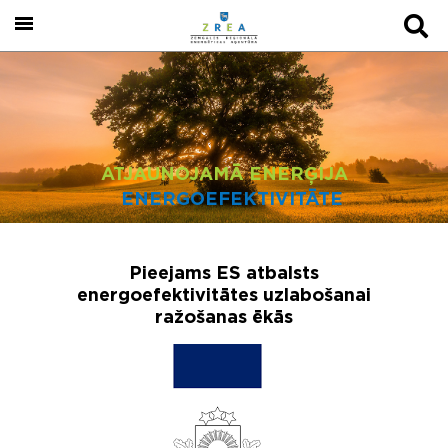
ATJAUNOJAMĀ ENERĢIJA
ENERGOEFEKTIVITĀTE
Pieejams ES atbalsts
energoefektivitātes uzlabošanai
ražošanas ēkās