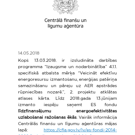
14.05.2018
Kopš 13.03.2018. ir izsludināta darbības
programma “Izaugsme un nodarbinātība” 4.1.1.
specifiskā atbalsta mērķa “Veicināt efektīvu
energoresursu izmantošanu, enerģijas patēriņa
samazināšanu un pāreju uz AER apstrādes
rūpniecības nozarē.”, 2. projektu atklātas
atlases kārta. Līdz 2018.gada 13.jūnijam
izmanto iespēju saņemt ES fondu
līdzfinansējumu
energoefektivitātes
uzlabošanai ražošanas ēkās
. Vairāk informācija
Centrālās finanšu un līgumu aģentūras mājas
lapā:
https://cfla.gov.lv/lv/es-fondi-2014-