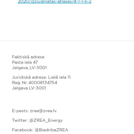
2020/izsludinatas-atlases/4-1-1-k-2
Faktiskā adrese
Pasta iela 47
Jelgava, LV-3001
Juridiskā adrese: Lielā iela 11
Reģ. Nr. 40008134754
Jelgava LV-3001
E-pasts: zrea@zrea.lv
Twitter:
@ZREA_Energy
Facebook: @BiedribaZREA