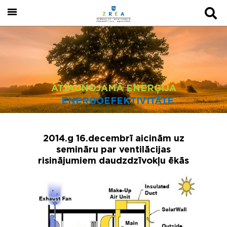
ATJAUNOJAMĀ ENERĢIJA
ENERGOEFEKTIVITĀTE
2014.g 16.decembrī aicinām uz
semināru par ventilācijas
risinājumiem daudzdzīvokļu ēkās