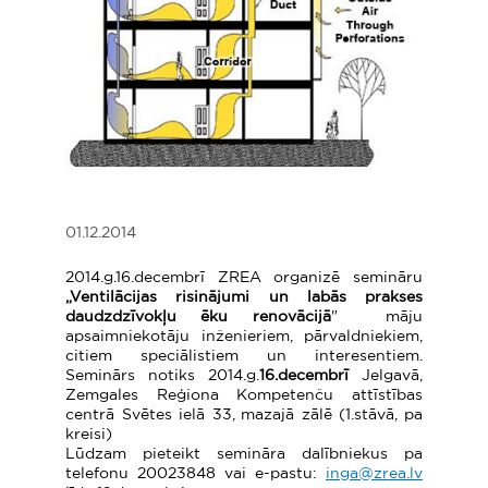
01.12.2014
2014.g.16.decembrī ZREA organizē semināru
„Ventilācijas risinājumi un labās prakses
daudzdzīvokļu ēku renovācijā
" māju
apsaimniekotāju inženieriem, pārvaldniekiem,
citiem speciālistiem un interesentiem.
Seminārs notiks 2014.g.
16.decembrī
Jelgavā,
Zemgales Reģiona Kompetenču attīstības
centrā Svētes ielā 33, mazajā zālē (1.stāvā, pa
kreisi)
Lūdzam pieteikt semināra dalībniekus pa
telefonu 20023848 vai e-pastu:
inga@zrea.lv