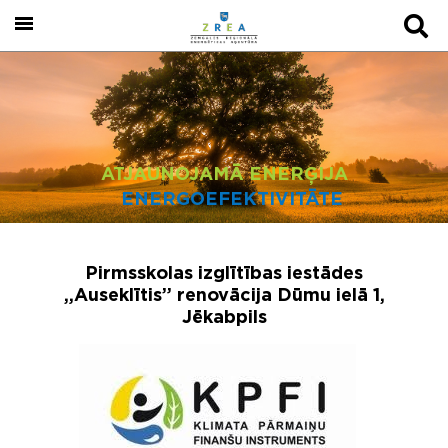
ATJAUNOJAMĀ ENERĢIJA
ENERGOEFEKTIVITĀTE
Pirmsskolas izglītības iestādes
„Auseklītis” renovācija Dūmu ielā 1,
Jēkabpils