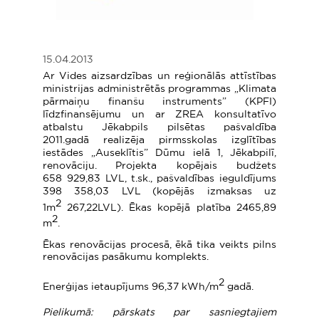
15.04.2013
Ar Vides aizsardzības un reģionālās attīstības
ministrijas administrētās programmas „Klimata
pārmaiņu finanšu instruments” (KPFI)
līdzfinansējumu un ar ZREA konsultatīvo
atbalstu Jēkabpils pilsētas pašvaldība
2011.gadā realizēja pirmsskolas izglītības
iestādes „Auseklītis” Dūmu ielā 1, Jēkabpilī,
renovāciju. Projekta kopējais budžets
658 929,83 LVL, t.sk., pašvaldības ieguldījums
398 358,03 LVL (kopējās izmaksas uz
2
1m
267,22LVL). Ēkas kopējā platība 2465,89
2
m
.
Ēkas renovācijas procesā, ēkā tika veikts pilns
renovācijas pasākumu komplekts.
2
Enerģijas ietaupījums 96,37 kWh/m
gadā.
Pielikumā: pārskats par sasniegtajiem