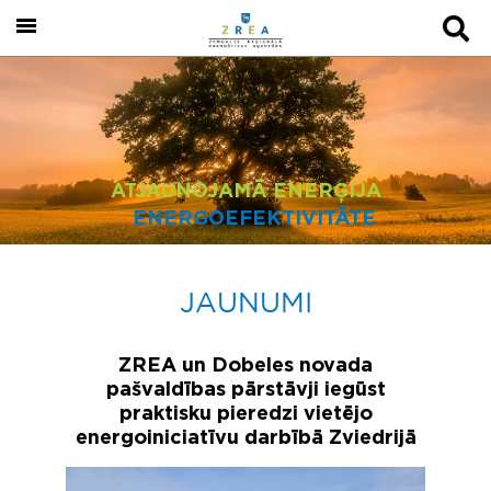
ATJAUNOJAMĀ ENERĢIJA
ENERGOEFEKTIVITĀTE
JAUNUMI
ZREA un Dobeles novada
pašvaldības pārstāvji iegūst
praktisku pieredzi vietējo
energoiniciatīvu darbībā Zviedrijā