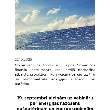
22.10.2025
Modernizācijas fonds ir Eiropas Savienības
finanšu instruments, kas Latvijā nodrošina
atbalstu projektiem, kuri veicina pāreju uz tīru
un klimatneitrālu enerģijas ražošanu un
patēriņu.
19. septembrī aicinām uz vebināru
par enerģijas ražošanu
pašpatēriņam un energokopienām