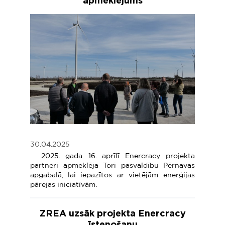
apmeklējums
30.04.2025
2025. gada 16. aprīlī Enercracy projekta
partneri apmeklēja Tori pašvaldību Pērnavas
apgabalā, lai iepazītos ar vietējām enerģijas
pārejas iniciatīvām.
ZREA uzsāk projekta Enercracy
īstenošanu