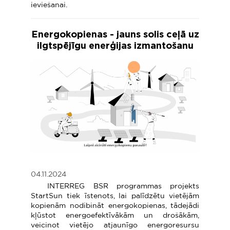
ieviešanai.
Energokopienas - jauns solis ceļā uz
ilgtspējīgu enerģijas izmantošanu
04.11.2024
INTERREG BSR programmas projekts
StartSun tiek īstenots, lai palīdzētu vietējām
kopienām nodibināt energokopienas, tādejādi
kļūstot energoefektīvākām un drošākām,
veicinot vietējo atjaunīgo energoresursu