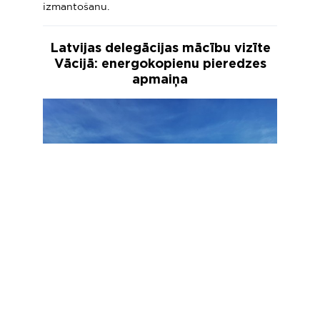
izmantošanu.
Latvijas delegācijas mācību vizīte
Vācijā: energokopienu pieredzes
apmaiņa
15.10.2024
2024. gada oktobrī Latvijas Lauku Forums kā